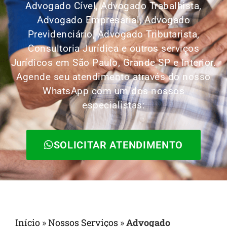
Advogado Cível, Advogado Trabalhista,
Advogado Empresarial, Advogado
Previdenciário, Advogado Tributarista,
Consultoria Jurídica e outros serviços
Jurídicos em São Paulo, Grande SP e Interior.
Agende seu atendimento através do nosso
WhatsApp com um dos nossos
especialistas:
SOLICITAR ATENDIMENTO
Início
»
Nossos Serviços
»
Advogado