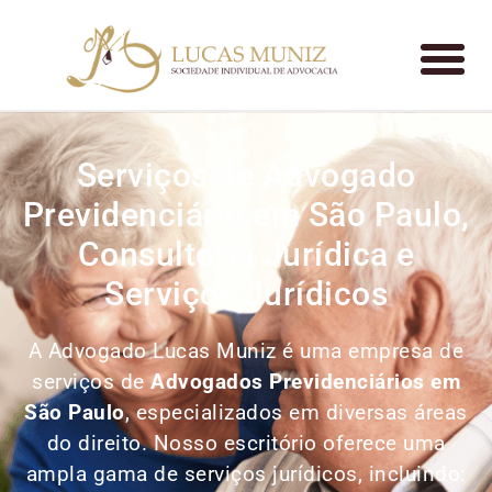
Serviços de Advogado
Previdenciário em São Paulo,
Consultoria Jurídica e
Serviços Jurídicos
A Advogado Lucas Muniz é uma empresa de
serviços de
Advogados Previdenciários em
São Paulo
, especializados em diversas áreas
do direito. Nosso escritório oferece uma
ampla gama de serviços jurídicos, incluindo: