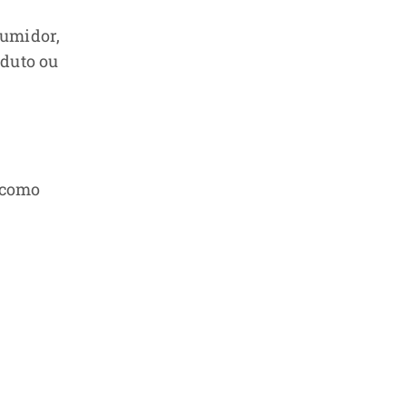
sumidor,
oduto ou
 como