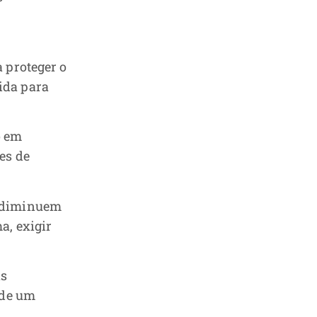
a proteger o
ida para
o em
es de
e diminuem
a, exigir
as
 de um