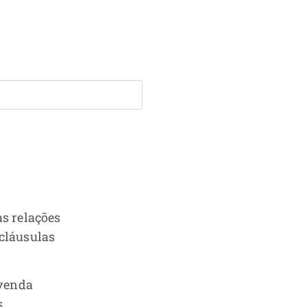
as relações
 cláusulas
 venda
s