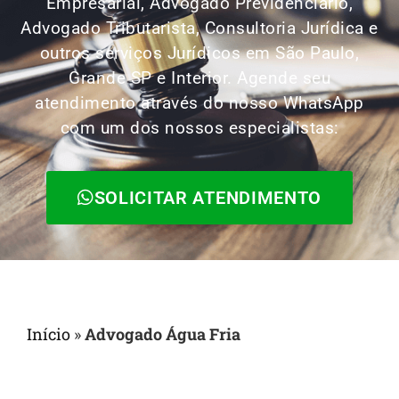
Empresarial, Advogado Previdenciário,
Advogado Tributarista, Consultoria Jurídica e
outros serviços Jurídicos em São Paulo,
Grande SP e Interior. Agende seu
atendimento através do nosso WhatsApp
com um dos nossos especialistas:
SOLICITAR ATENDIMENTO
Início
»
Advogado Água Fria