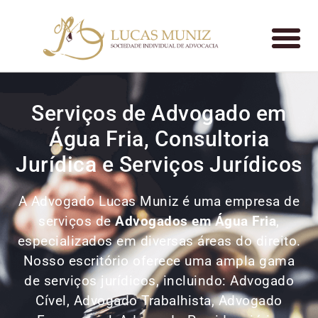
Serviços de Advogado em
Água Fria, Consultoria
Jurídica e Serviços Jurídicos
A Advogado Lucas Muniz é uma empresa de
serviços de
Advogados
em Água Fria
,
especializados em diversas áreas do direito.
Nosso escritório oferece uma ampla gama
de serviços jurídicos, incluindo: Advogado
Cível, Advogado Trabalhista, Advogado