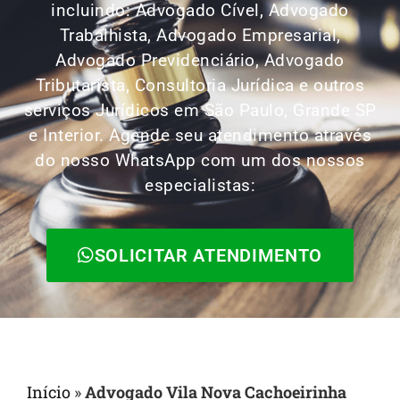
incluindo: Advogado Cível, Advogado
Trabalhista, Advogado Empresarial,
Advogado Previdenciário, Advogado
Tributarista, Consultoria Jurídica e outros
serviços Jurídicos em São Paulo, Grande SP
e Interior. Agende seu atendimento através
do nosso WhatsApp com um dos nossos
especialistas:
SOLICITAR ATENDIMENTO
Início
»
Advogado Vila Nova Cachoeirinha