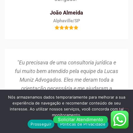
João Almeida
Alphaville/SP
"Eu precisava de uma consultoria jurídica e
fui muito bem atendido pela equipe da Lucas
Muniz Advogados. Eles me deram toda a
orientação necessária e me ajudaram a
tomar a melhor decisão para o meu caso.
Nós armazenamos dados temporariamente para melhorar a sua
experiência de navegação e recomendar conteúdo de seu
Recomendo!"
interesse. Ao utilizar nossos serviços, você concorda com tal
monitoramento.
Camila Oliveira
Solicitar Atendimento
Prosseguir
Políticas de Privacidade
Santo Amaro/SP