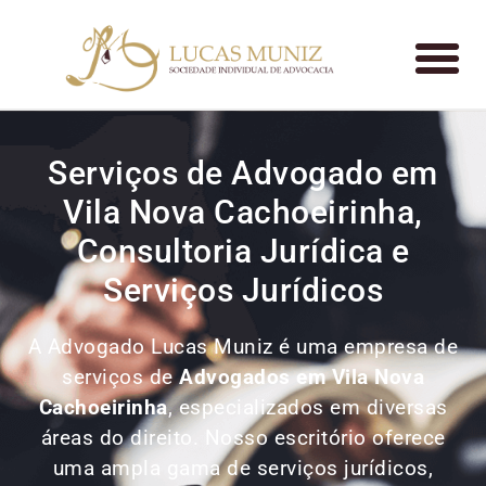
Serviços de Advogado em
Vila Nova Cachoeirinha,
Consultoria Jurídica e
Serviços Jurídicos
A Advogado Lucas Muniz é uma empresa de
serviços de
Advogados
em Vila Nova
Cachoeirinha
, especializados em diversas
áreas do direito. Nosso escritório oferece
uma ampla gama de serviços jurídicos,