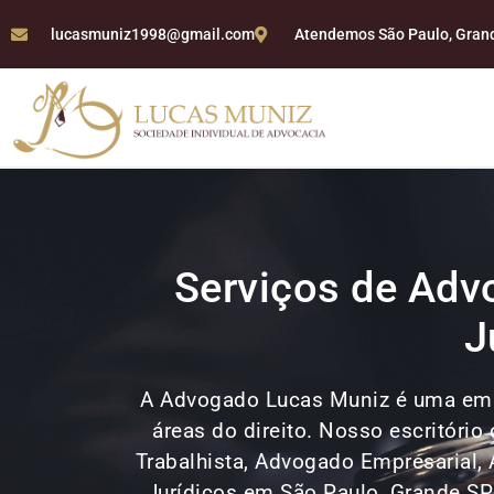
lucasmuniz1998@gmail.com
Atendemos São Paulo, Grande
Serviços de Adv
J
A Advogado Lucas Muniz é uma emp
áreas do direito. Nosso escritóri
Trabalhista, Advogado Empresarial, 
Jurídicos em São Paulo, Grande S