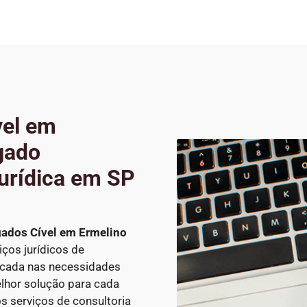
vel em
gado
Jurídica em SP
ados Cível
em Ermelino
iços jurídicos de
ocada nas necessidades
lhor solução para cada
os serviços de consultoria