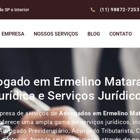
(11) 98872-7253
 SP e Interior
EMPRESA
NOSSOS SERVIÇOS
BLOG
CONTATO
ogado em Ermelino Matara
urídica e Serviços Jurídic
resa de serviços de
Advogados
em Ermelino Ma
o oferece uma ampla gama de serviços jurídicos, i
Advogado Previdenciário, Advogado Tributarista, Co
P e Interior. Agende seu atendimento através do