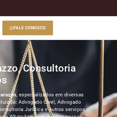
FALE CONOSCO
zzo, Consultoria
os
tarazzo
, especializados em diversas
ncluindo: Advogado Cível, Advogado
nsultoria Jurídica e outros serviços
 nosso WhatsApp com um dos nossos