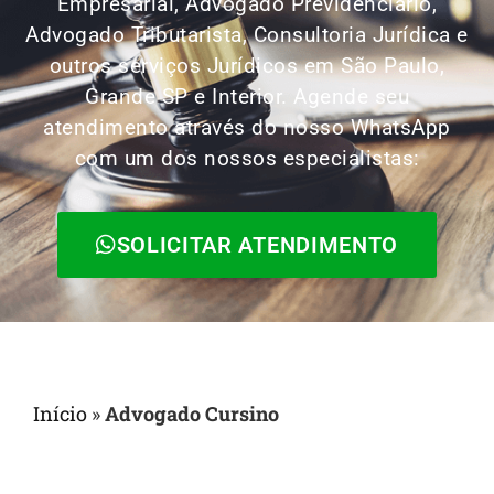
Empresarial, Advogado Previdenciário,
Advogado Tributarista, Consultoria Jurídica e
outros serviços Jurídicos em São Paulo,
Grande SP e Interior. Agende seu
atendimento através do nosso WhatsApp
com um dos nossos especialistas:
SOLICITAR ATENDIMENTO
Início
»
Advogado Cursino