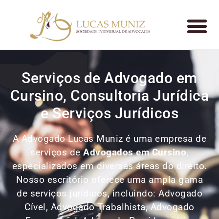
Serviços de Advogado em
Cursino, Consultoria Jurídica
e Serviços Jurídicos
A Advogado Lucas Muniz é uma empresa de
serviços de
Advogados
em Cursino
,
especializados em diversas áreas do direito.
Nosso escritório oferece uma ampla gama
de serviços jurídicos, incluindo: Advogado
Cível, Advogado Trabalhista, Advogado