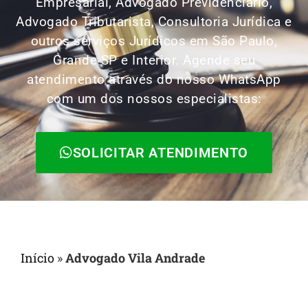
Empresarial, Advogado Previdenciário,
Advogado Tributarista, Consultoria Jurídica e
outros serviços Jurídicos em São Paulo,
Grande SP e Interior. Agende seu
atendimento através do nosso WhatsApp
com um dos nossos especialistas:
SOLICITAR ATENDIMENTO
Início
»
Advogado Vila Andrade