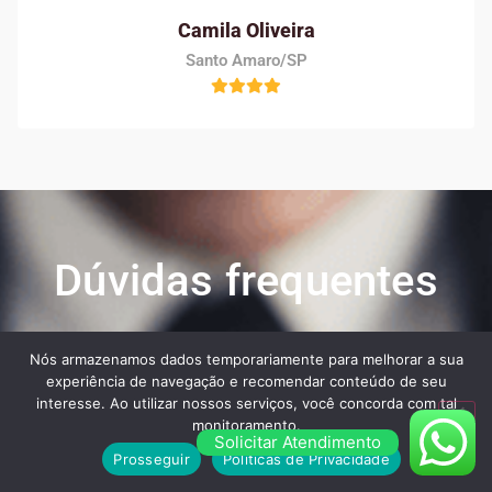
Camila Oliveira
Santo Amaro/SP
Dúvidas frequentes
Nós armazenamos dados temporariamente para melhorar a sua
Veja algumas das maiores dúvidas dos nossos
experiência de navegação e recomendar conteúdo de seu
clientes ao contratar os nossos serviços:
interesse. Ao utilizar nossos serviços, você concorda com tal
monitoramento.
Solicitar Atendimento
Prosseguir
Políticas de Privacidade