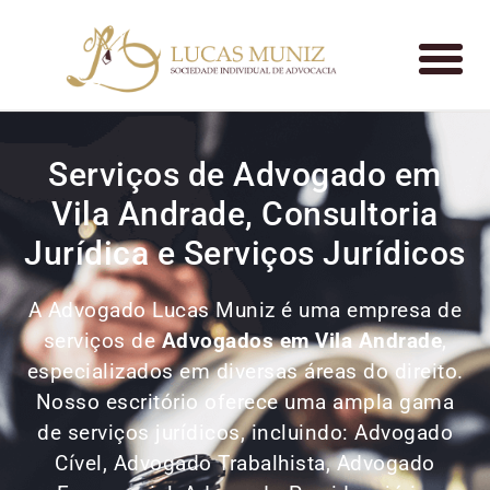
Serviços de Advogado em
Vila Andrade, Consultoria
Jurídica e Serviços Jurídicos
A Advogado Lucas Muniz é uma empresa de
serviços de
Advogados
em Vila Andrade
,
especializados em diversas áreas do direito.
Nosso escritório oferece uma ampla gama
de serviços jurídicos, incluindo: Advogado
Cível, Advogado Trabalhista, Advogado