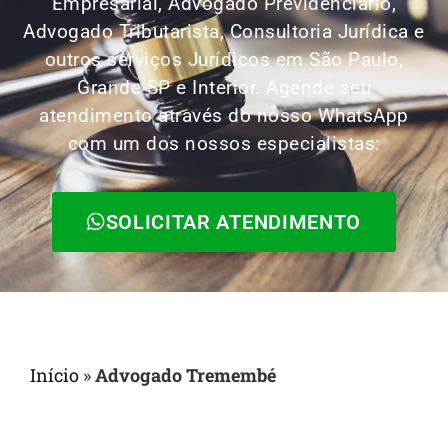
Empresarial, Advogado Previdenciário,
Advogado Tributarista, Consultoria Jurídica e
outros serviços Jurídicos em São Paulo,
Grande SP e Interior. Agende seu
atendimento através do nosso WhatsApp
com um dos nossos especialistas:
SOLICITAR ATENDIMENTO
Início
»
Advogado Tremembé