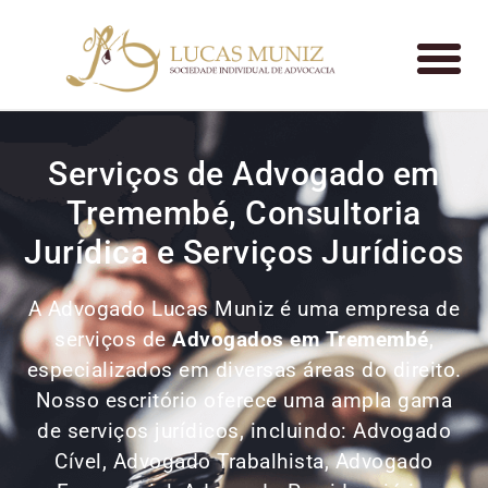
Serviços de Advogado em
Tremembé, Consultoria
Jurídica e Serviços Jurídicos
A Advogado Lucas Muniz é uma empresa de
serviços de
Advogados
em Tremembé
,
especializados em diversas áreas do direito.
Nosso escritório oferece uma ampla gama
de serviços jurídicos, incluindo: Advogado
Cível, Advogado Trabalhista, Advogado