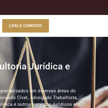
FALE CONOSCO
ltoria Jurídica e
especializados em diversas áreas do
dvogado Cível, Advogado Trabalhista,
rídica e outros serviços Jurídicos em