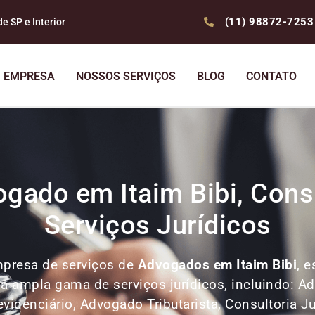
(11) 98872-7253
 SP e Interior
EMPRESA
NOSSOS SERVIÇOS
BLOG
CONTATO
gado em Itaim Bibi, Consu
Serviços Jurídicos
presa de serviços de
Advogados
em Itaim Bibi
, 
ma ampla gama de serviços jurídicos, incluindo: A
denciário, Advogado Tributarista, Consultoria Ju