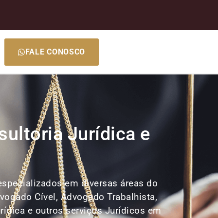
FALE CONOSCO
ltoria Jurídica e
 especializados em diversas áreas do
dvogado Cível, Advogado Trabalhista,
rídica e outros serviços Jurídicos em