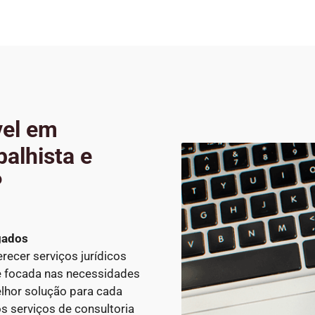
vel em
alhista e
P
gados
erecer serviços jurídicos
e focada nas necessidades
lhor solução para cada
os serviços de consultoria