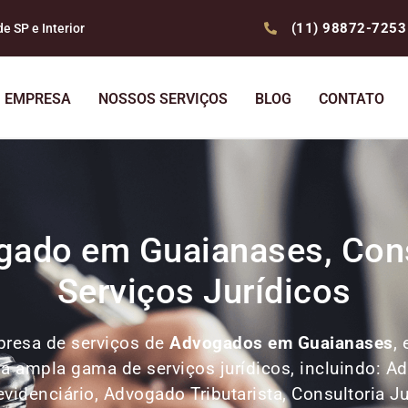
(11) 98872-7253
 SP e Interior
EMPRESA
NOSSOS SERVIÇOS
BLOG
CONTATO
gado em Guaianases, Consu
Serviços Jurídicos
resa de serviços de
Advogados
em Guaianases
,
ma ampla gama de serviços jurídicos, incluindo: A
denciário, Advogado Tributarista, Consultoria Ju