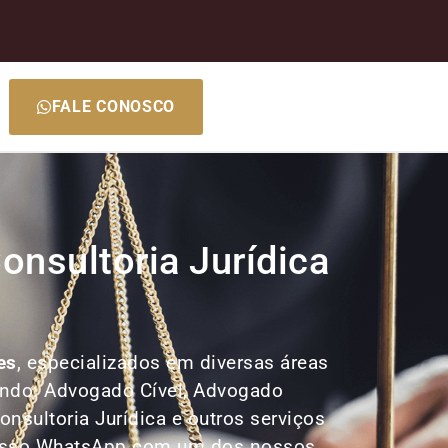
FALE CONOSCO
nsultoria Jurídica
es
, especializados em diversas áreas
uindo: Advogado Cível, Advogado
nsultoria Jurídica e outros serviços
 nosso WhatsApp com um dos nossos