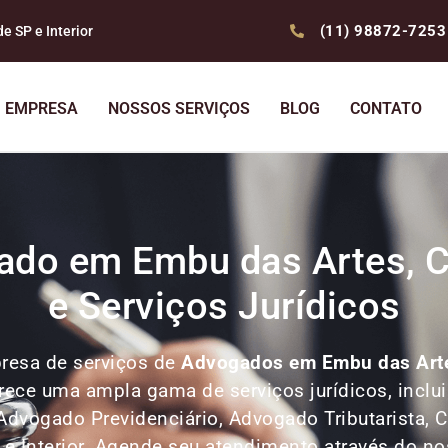
(11) 98872-7253
 SP e Interior
EMPRESA
NOSSOS SERVIÇOS
BLOG
CONTATO
ado em Embu das Artes, Co
e Serviços Jurídicos
resa de serviços de
Advogados
em Embu das Art
ferece uma ampla gama de serviços jurídicos, incl
Advogado Previdenciário, Advogado Tributarista, Co
P e Interior. Agende seu atendimento através do