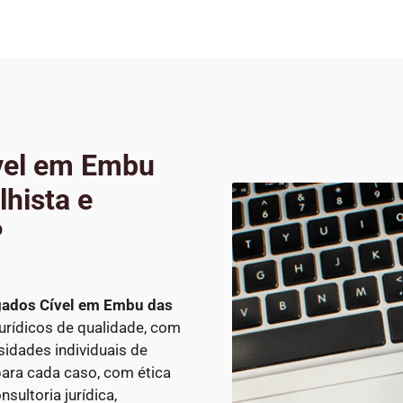
vel em Embu
hista e
P
ados Cível
em Embu das
 jurídicos de qualidade, com
idades individuais de
ara cada caso, com ética
sultoria jurídica,