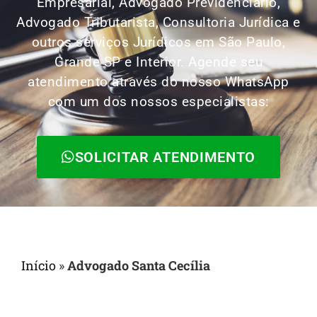
Empresarial, Advogado Previdenciário,
Advogado Tributarista, Consultoria Jurídica e
outros serviços Jurídicos em São Paulo,
Grande SP e Interior. Agende seu
atendimento através do nosso WhatsApp
com um dos nossos especialistas:
SOLICITAR ATENDIMENTO
Início
»
Advogado Santa Cecília