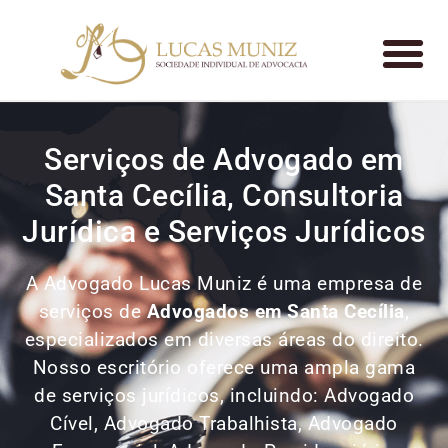
Serviços de Advogado em
Santa Cecília, Consultoria
Jurídica e Serviços Jurídicos
A Advogado Lucas Muniz é uma empresa de
serviços de
Advogados
em Santa Cecília
,
especializados em diversas áreas do direito.
Nosso escritório oferece uma ampla gama
de serviços jurídicos, incluindo: Advogado
Cível, Advogado Trabalhista, Advogado