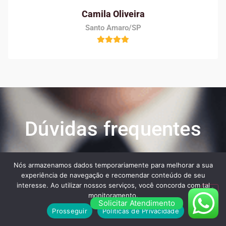
Camila Oliveira
Santo Amaro/SP
Dúvidas frequentes
Nós armazenamos dados temporariamente para melhorar a sua
Veja algumas das maiores dúvidas dos nossos
experiência de navegação e recomendar conteúdo de seu
clientes ao contratar os nossos serviços:
interesse. Ao utilizar nossos serviços, você concorda com tal
monitoramento.
Solicitar Atendimento
Prosseguir
Políticas de Privacidade