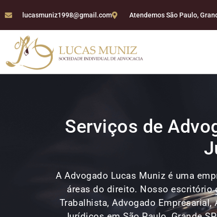
lucasmuniz1998@gmail.com
Atendemos São Paulo, Grande
Serviços de Advo
J
A Advogado Lucas Muniz é uma empr
áreas do direito. Nosso escritóri
Trabalhista, Advogado Empresarial, 
Jurídicos em São Paulo, Grande S