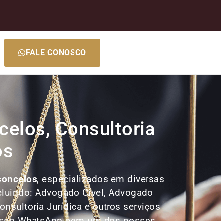
FALE CONOSCO
elos, Consultoria
os
concelos
, especializados em diversas
ncluindo: Advogado Cível, Advogado
nsultoria Jurídica e outros serviços
 nosso WhatsApp com um dos nossos