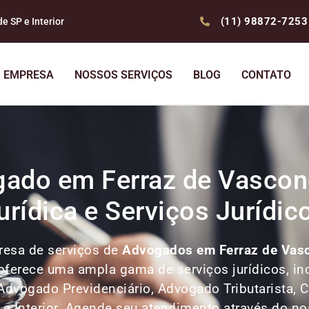
(11) 98872-7253
 SP e Interior
EMPRESA
NOSSOS SERVIÇOS
BLOG
CONTATO
gado em Ferraz de Vasconc
urídica e Serviços Jurídic
esa de serviços de
Advogados
em Ferraz de Vas
o oferece uma ampla gama de serviços jurídicos, i
Advogado Previdenciário, Advogado Tributarista, Co
P e Interior. Agende seu atendimento através do