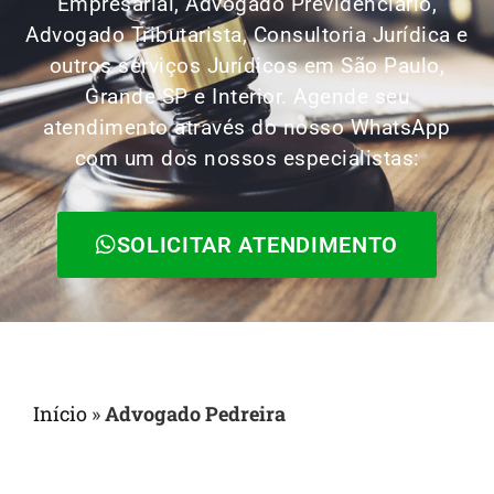
Empresarial, Advogado Previdenciário,
Advogado Tributarista, Consultoria Jurídica e
outros serviços Jurídicos em São Paulo,
Grande SP e Interior. Agende seu
atendimento através do nosso WhatsApp
com um dos nossos especialistas:
SOLICITAR ATENDIMENTO
Início
»
Advogado Pedreira