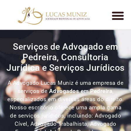
Serviços de Advogado em
Pedreira, Consultoria
Jurídica e Serviços Jurídicos
A Advogado Lucas Muniz é uma empresa de
serviços de
Advogados
em Pedreira
,
especializados em diversas áreas do direito.
Nosso escritório oferece uma ampla gama
de serviços jurídicos, incluindo: Advogado
Cível, Advogado Trabalhista, Advogado