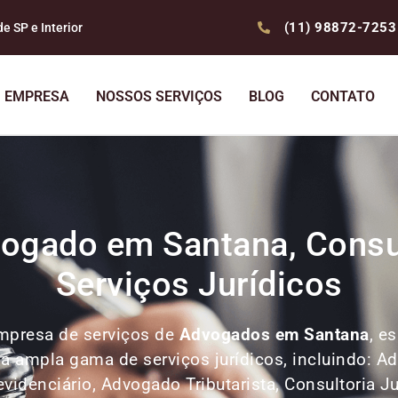
(11) 98872-7253
 SP e Interior
EMPRESA
NOSSOS SERVIÇOS
BLOG
CONTATO
ogado em Santana, Consul
Serviços Jurídicos
mpresa de serviços de
Advogados
em Santana
, e
ma ampla gama de serviços jurídicos, incluindo: A
denciário, Advogado Tributarista, Consultoria Ju