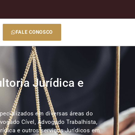
FALE CONOSCO
toria Jurídica e
specializados em diversas áreas do
dvogado Cível, Advogado Trabalhista,
rídica e outros serviços Jurídicos em