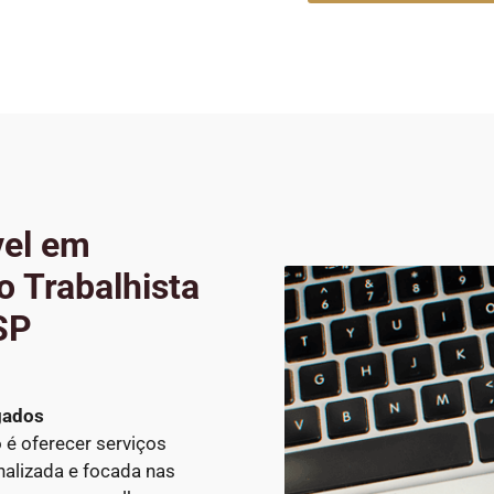
vel em
 Trabalhista
SP
gados
o é oferecer serviços
alizada e focada nas