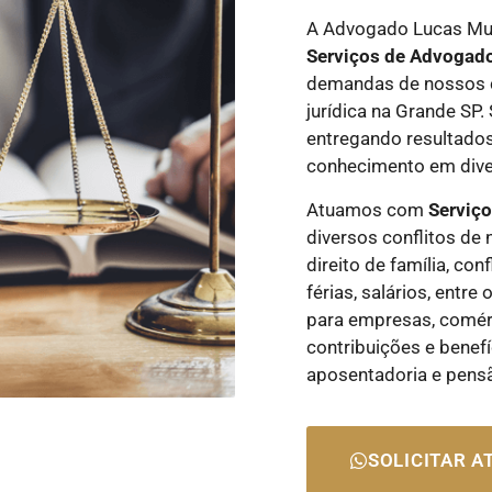
A Advogado Lucas Mun
Serviços de Advogad
demandas de nossos c
jurídica na Grande SP
entregando resultados
conhecimento em diver
Atuamos com
Serviç
diversos conflitos de 
direito de família, con
férias, salários, entr
para empresas, comérci
contribuições e benefí
aposentadoria e pens
SOLICITAR 