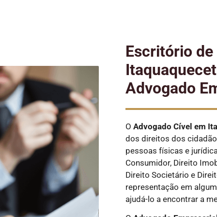
Escritório d
Itaquaquecet
Advogado Em
O
Advogado Cível
em It
dos direitos dos cidadão
pessoas físicas e jurídic
Consumidor, Direito Imobi
Direito Societário e Dire
representação em alguma
ajudá-lo a encontrar a m