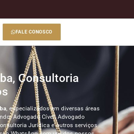
FALE CONOSCO
ba, Consultoria
os
uba
, especializados em diversas áreas
uindo: Advogado Cível, Advogado
nsultoria Jurídica e outros serviços
 nosso WhatsApp com um dos nossos