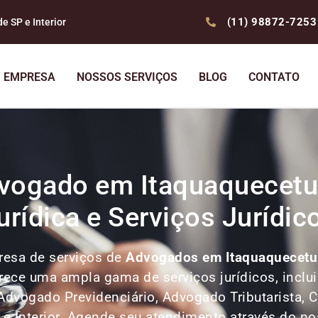
(11) 98872-7253
 SP e Interior
EMPRESA
NOSSOS SERVIÇOS
BLOG
CONTATO
vogado em Itaquaquecetu
urídica e Serviços Jurídic
esa de serviços de
Advogados
em Itaquaquecet
ferece uma ampla gama de serviços jurídicos, incl
Advogado Previdenciário, Advogado Tributarista, Co
P e Interior. Agende seu atendimento através do