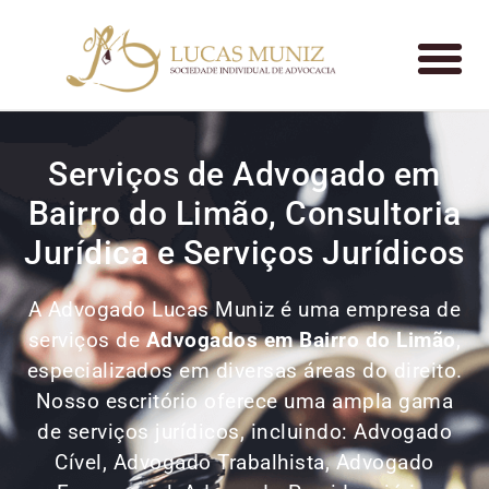
Serviços de Advogado em
Bairro do Limão, Consultoria
Jurídica e Serviços Jurídicos
A Advogado Lucas Muniz é uma empresa de
serviços de
Advogados
em Bairro do Limão
,
especializados em diversas áreas do direito.
Nosso escritório oferece uma ampla gama
de serviços jurídicos, incluindo: Advogado
Cível, Advogado Trabalhista, Advogado