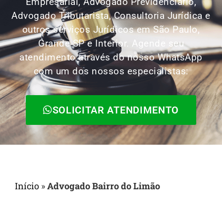
Empresarial, Advogado Previdenciário,
Advogado Tributarista, Consultoria Jurídica e
outros serviços Jurídicos em São Paulo,
Grande SP e Interior. Agende seu
atendimento através do nosso WhatsApp
com um dos nossos especialistas:
SOLICITAR ATENDIMENTO
Início
»
Advogado Bairro do Limão