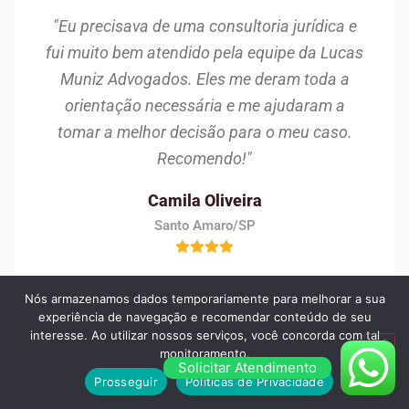
"Eu precisava de uma consultoria jurídica e
fui muito bem atendido pela equipe da Lucas
Muniz Advogados. Eles me deram toda a
orientação necessária e me ajudaram a
tomar a melhor decisão para o meu caso.
Recomendo!"
Camila Oliveira
Santo Amaro/SP
Nós armazenamos dados temporariamente para melhorar a sua
experiência de navegação e recomendar conteúdo de seu
interesse. Ao utilizar nossos serviços, você concorda com tal
monitoramento.
Solicitar Atendimento
Prosseguir
Políticas de Privacidade
Dúvidas frequentes