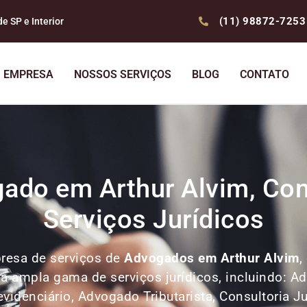
(11) 98872-7253
 SP e Interior
EMPRESA
NOSSOS SERVIÇOS
BLOG
CONTATO
ado em Arthur Alvim, Cons
Serviços Jurídicos
resa de serviços de
Advogados
em Arthur Alvim
,
ma ampla gama de serviços jurídicos, incluindo: A
denciário, Advogado Tributarista, Consultoria Ju