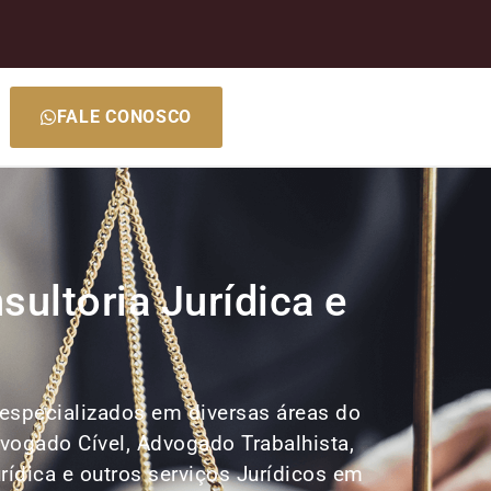
FALE CONOSCO
ultoria Jurídica e
 especializados em diversas áreas do
dvogado Cível, Advogado Trabalhista,
rídica e outros serviços Jurídicos em