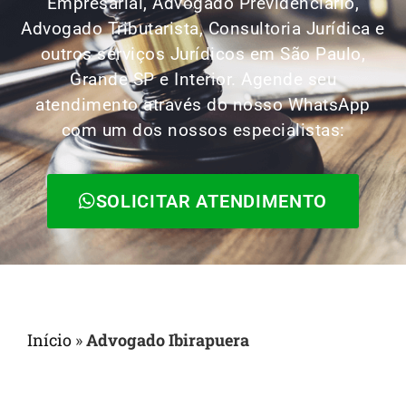
Empresarial, Advogado Previdenciário,
Advogado Tributarista, Consultoria Jurídica e
outros serviços Jurídicos em São Paulo,
Grande SP e Interior. Agende seu
atendimento através do nosso WhatsApp
com um dos nossos especialistas:
SOLICITAR ATENDIMENTO
Início
»
Advogado Ibirapuera