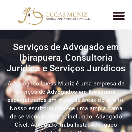
Serviços de Advogado em
Ibirapuera, Consultoria
Jurídica e Serviços Jurídicos
A Advogado Lucas Muniz é uma empresa de
serviços de
Advogados
em Ibirapuera
,
especializados em diversas áreas do direito.
Nosso escritório oferece uma ampla gama
de serviços jurídicos, incluindo: Advogado
Cível, Advogado Trabalhista, Advogado