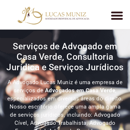
Serviços de Advogado em
Casa Verde, Consultoria
Jurídica e Serviços Jurídicos
A Advogado Lucas Muniz é uma empresa de
serviços de
Advogados
em Casa Verde
,
especializados em diversas áreas do direito.
Nosso escritório oferece uma ampla gama
de serviços jurídicos, incluindo: Advogado
Cível, Advogado Trabalhista, Advogado