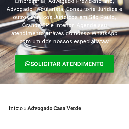
Empresarial, Advogado Previdenciário,
Advogado Tributarista, Consultoria Jurídica e
outros serviços Jurídicos em São Paulo,
Grande SP e Interior. Agende seu
atendimento através do nosso WhatsApp
com um dos nossos especialistas:
SOLICITAR ATENDIMENTO
Início
»
Advogado Casa Verde