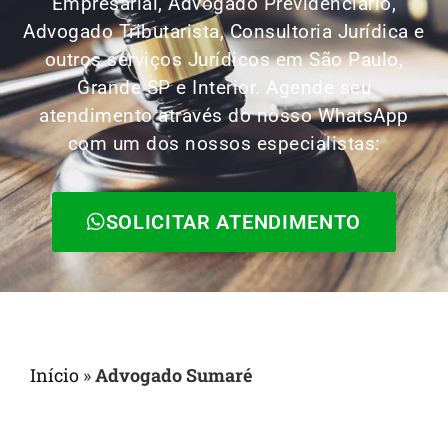
Empresarial, Advogado Previdenciário,
Advogado Tributarista, Consultoria Jurídica e
outros serviços Jurídicos em São Paulo,
Grande SP e Interior. Agende seu
atendimento através do nosso WhatsApp
com um dos nossos especialistas:
SOLICITAR ATENDIMENTO
Início
»
Advogado Sumaré