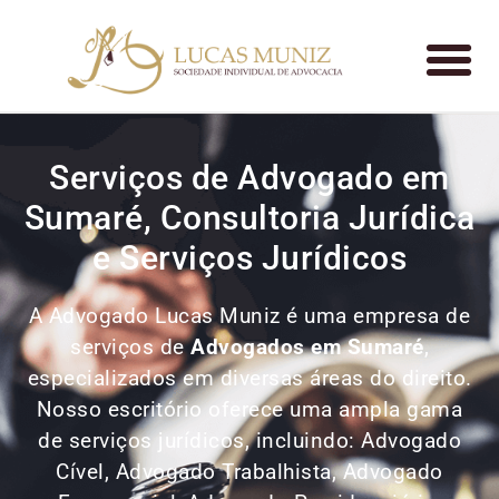
Serviços de Advogado em
Sumaré, Consultoria Jurídica
e Serviços Jurídicos
A Advogado Lucas Muniz é uma empresa de
serviços de
Advogados
em Sumaré
,
especializados em diversas áreas do direito.
Nosso escritório oferece uma ampla gama
de serviços jurídicos, incluindo: Advogado
Cível, Advogado Trabalhista, Advogado