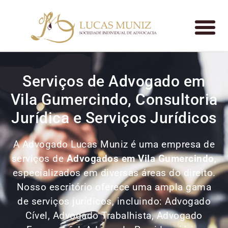
Serviços de Advogado em
Vila Gumercindo, Consultoria
Jurídica e Serviços Jurídicos
A Advogado Lucas Muniz é uma empresa de
serviços de
Advogados
em Vila Gumercindo
,
especializados em diversas áreas do direito.
Nosso escritório oferece uma ampla gama
de serviços jurídicos, incluindo: Advogado
Cível, Advogado Trabalhista, Advogado