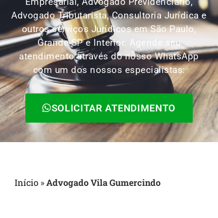
Empresarial, Advogado Previdenciário,
Advogado Tributarista, Consultoria Jurídica e
outros serviços Jurídicos em São Paulo,
Grande SP e Interior. Agende seu
atendimento através do nosso WhatsApp
com um dos nossos especialistas:
SOLICITAR ATENDIMENTO
Início
»
Advogado Vila Gumercindo