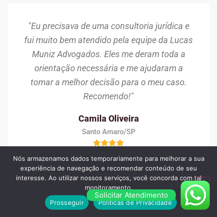
"Eu precisava de uma consultoria jurídica e
fui muito bem atendido pela equipe da Lucas
Muniz Advogados. Eles me deram toda a
orientação necessária e me ajudaram a
tomar a melhor decisão para o meu caso.
Recomendo!"
Camila Oliveira
Santo Amaro/SP
Nós armazenamos dados temporariamente para melhorar a sua
experiência de navegação e recomendar conteúdo de seu
interesse. Ao utilizar nossos serviços, você concorda com tal
monitoramento.
Solicitar Atendimento
Prosseguir
Políticas de Privacidade