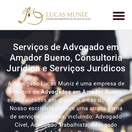
Serviços de Advogado em
Amador Bueno, Consultoria
Jurídica e Serviços Jurídicos
A Advogado Lucas Muniz é uma empresa de
serviços de
Advogados
em Amador Bueno
,
especializados em diversas áreas do direito.
Nosso escritório oferece uma ampla gama
de serviços jurídicos, incluindo: Advogado
Cível, Advogado Trabalhista, Advogado