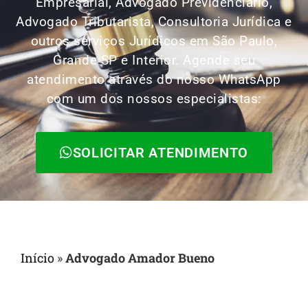
Empresarial, Advogado Previdenciário,
Advogado Tributarista, Consultoria Jurídica e
outros serviços Jurídicos em São Paulo,
Grande SP e Interior. Agende seu
atendimento através do nosso WhatsApp
com um dos nossos especialistas:
SOLICITAR ATENDIMENTO
Início
»
Advogado Amador Bueno