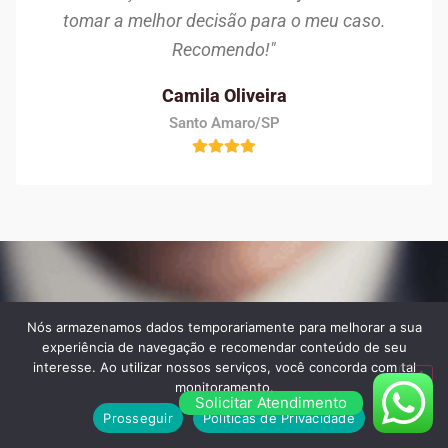
tomar a melhor decisão para o meu caso.
Recomendo!"
Camila Oliveira
Santo Amaro/SP
Dúvidas frequentes
Nós armazenamos dados temporariamente para melhorar a sua
experiência de navegação e recomendar conteúdo de seu
interesse. Ao utilizar nossos serviços, você concorda com tal
monitoramento.
Solicitar Atendimento
Veja algumas das maiores dúvidas dos nossos
Prosseguir
Políticas de Privacidade
clientes ao contratar os nossos serviços: