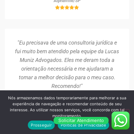
Alphaville/SP
"Eu precisava de uma consultoria jurídica e
fui muito bem atendido pela equipe da Lucas
Muniz Advogados. Eles me deram toda a
orientação necessária e me ajudaram a
tomar a melhor decisão para o meu caso.
Recomendo!"
Nós armazenamos dados temporariamente para melhorar a sua
Camila Oliveira
experiência de navegação e recomendar conteúdo de seu
Santo Amaro/SP
interesse. Ao utilizar nossos serviços, você concorda com tal
monitoramento.
Solicitar Atendimento
Prosseguir
Políticas de Privacidade