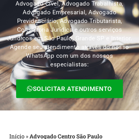
Advogado Cível, Advogado Trabalhista,
Advogado Empresarial, Advogado
Previdenciário, Advogado Tributarista,
Consultoria Jurídica e outros serviços
Jurídicos em São Paulo, Grande SP e Interior.
Agende seu atendimento através do nosso
WhatsApp com um dos nossos
especialistas:
SOLICITAR ATENDIMENTO
Início
»
Advogado Centro São Paulo