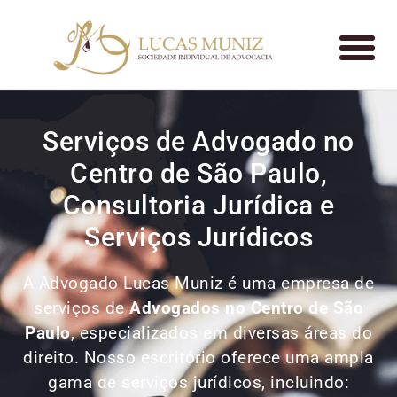
Serviços de Advogado no
Centro de São Paulo,
Consultoria Jurídica e
Serviços Jurídicos
A Advogado Lucas Muniz é uma empresa de
serviços de
Advogados
no Centro de São
Paulo
, especializados em diversas áreas do
direito. Nosso escritório oferece uma ampla
gama de serviços jurídicos, incluindo: