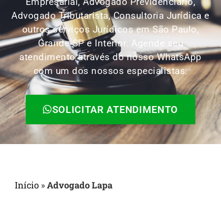
Empresarial, Advogado Previdenciário,
Advogado Tributarista, Consultoria Jurídica e
outros serviços Jurídicos em São Paulo,
Grande SP e Interior. Agende seu
atendimento através do nosso WhatsApp
com um dos nossos especialistas:
SOLICITAR ATENDIMENTO
Início
»
Advogado Lapa