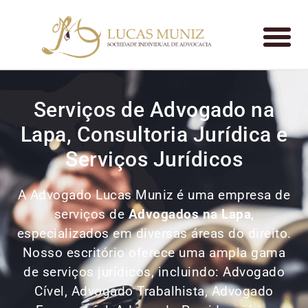
Serviços de Advogado na
Lapa, Consultoria Jurídica e
Serviços Jurídicos
A Advogado Lucas Muniz é uma empresa de
serviços de
Advogados
na Lapa
,
especializados em diversas áreas do direito.
Nosso escritório oferece uma ampla gama
de serviços jurídicos, incluindo: Advogado
Cível, Advogado Trabalhista, Advogado