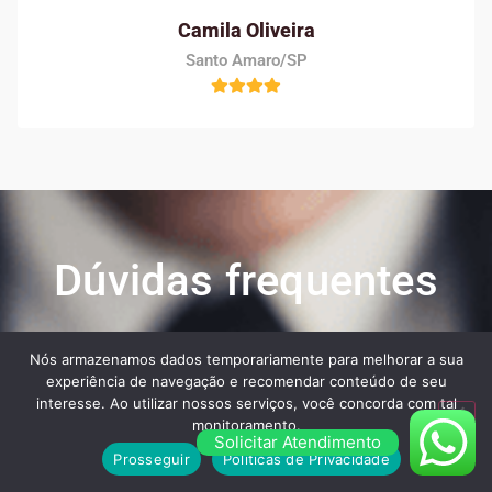
Camila Oliveira
Santo Amaro/SP
Dúvidas frequentes
Nós armazenamos dados temporariamente para melhorar a sua
Veja algumas das maiores dúvidas dos nossos
experiência de navegação e recomendar conteúdo de seu
clientes ao contratar os nossos serviços:
interesse. Ao utilizar nossos serviços, você concorda com tal
monitoramento.
Solicitar Atendimento
Prosseguir
Políticas de Privacidade