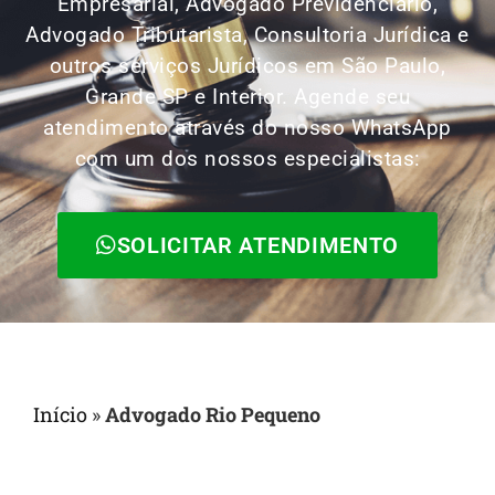
Empresarial, Advogado Previdenciário,
Advogado Tributarista, Consultoria Jurídica e
outros serviços Jurídicos em São Paulo,
Grande SP e Interior. Agende seu
atendimento através do nosso WhatsApp
com um dos nossos especialistas:
SOLICITAR ATENDIMENTO
Início
»
Advogado Rio Pequeno