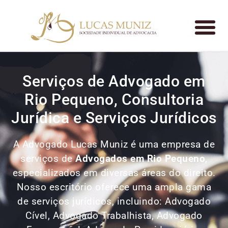
Serviços de Advogado em
Rio Pequeno, Consultoria
Jurídica e Serviços Jurídicos
A Advogado Lucas Muniz é uma empresa de
serviços de
Advogados
em Rio Pequeno
,
especializados em diversas áreas do direito.
Nosso escritório oferece uma ampla gama
de serviços jurídicos, incluindo: Advogado
Cível, Advogado Trabalhista, Advogado